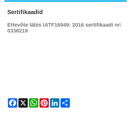
Sertifikaadid
Ettevõte läbis IATF16949: 2016 sertifikaadi nr:
0336219
Facebook
X
WhatsApp
Pinterest
LinkedIn
Share