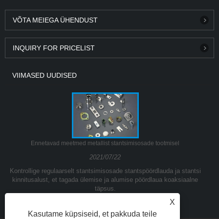
VÕTA MEIEGA ÜHENDUST
INQUIRY FOR PRICELIST
VIIMASED UUDISED
Ennetavad meetmed metallist stantsimisosade tootmisel
2021/07/22
Kontrollige regulaarselt stantsimisosade stantspöördlauda ja stantsi
kinnitusalust, et tagada ülemise ja alumise pöördlaua koaksiaalne
täpsus.
X
Kasutame küpsiseid, et pakkuda teile