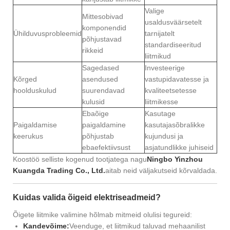
Valige
Mittesobivad
usaldusväärsetelt
komponendid
Ühilduvusprobleemid
tarnijatelt
põhjustavad
standardiseeritud
rikkeid
liitmikud
Sagedased
Investeerige
Kõrged
asendused
vastupidavatesse ja
hoolduskulud
suurendavad
kvaliteetsetesse
kulusid
liitmikesse
Ebaõige
Kasutage
Paigaldamise
paigaldamine
kasutajasõbralikke
keerukus
põhjustab
kujundusi ja
ebaefektiivsust
asjatundlikke juhiseid
Koostöö selliste kogenud tootjatega nagu
Ningbo Yinzhou
Kuangda Trading Co., Ltd.
aitab neid väljakutseid kõrvaldada.
Kuidas valida õigeid elektriseadmeid?
Õigete liitmike valimine hõlmab mitmeid olulisi tegureid:
Kandevõime:
Veenduge, et liitmikud taluvad mehaanilist