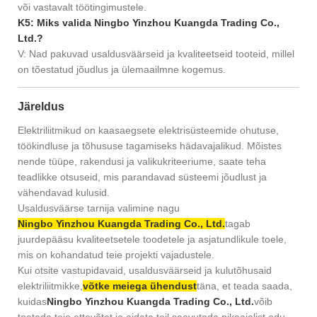
või vastavalt töötingimustele.
K5: Miks valida Ningbo Yinzhou Kuangda Trading Co.,
Ltd.?
V: Nad pakuvad usaldusväärseid ja kvaliteetseid tooteid, millel
on tõestatud jõudlus ja ülemaailmne kogemus.
Järeldus
Elektriliitmikud on kaasaegsete elektrisüsteemide ohutuse,
töökindluse ja tõhususe tagamiseks hädavajalikud. Mõistes
nende tüüpe, rakendusi ja valikukriteeriume, saate teha
teadlikke otsuseid, mis parandavad süsteemi jõudlust ja
vähendavad kulusid.
Usaldusväärse tarnija valimine nagu
Ningbo Yinzhou Kuangda Trading Co., Ltd.
tagab
juurdepääsu kvaliteetsetele toodetele ja asjatundlikule toele,
mis on kohandatud teie projekti vajadustele.
Kui otsite vastupidavaid, usaldusväärseid ja kulutõhusaid
elektriliitmikke,
võtke meiega ühendust
täna, et teada saada,
kuidas
Ningbo Yinzhou Kuangda Trading Co., Ltd.
võib