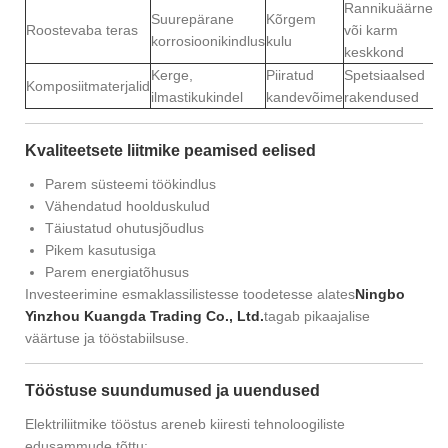
Rannikuäärne
Suurepärane
Kõrgem
Roostevaba teras
või karm
korrosioonikindlus
kulu
keskkond
Kerge,
Piiratud
Spetsiaalsed
Komposiitmaterjalid
ilmastikukindel
kandevõime
rakendused
Kvaliteetsete liitmike peamised eelised
Parem süsteemi töökindlus
Vähendatud hoolduskulud
Täiustatud ohutusjõudlus
Pikem kasutusiga
Parem energiatõhusus
Investeerimine esmaklassilistesse toodetesse alates
Ningbo
Yinzhou Kuangda Trading Co., Ltd.
tagab pikaajalise
väärtuse ja tööstabiilsuse.
Tööstuse suundumused ja uuendused
Elektriliitmike tööstus areneb kiiresti tehnoloogiliste
edusammude tõttu: