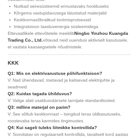
Nutikad seiresüsteemid ennustavaks hoolduseks
Kõrgema vastupidavusega täiustatud materjalid
Keskkonnasõbralikud tootmisprotsessid
Integratsioon taastuvenergia süsteemidega
Ettevaatlikele ettevõtetele meeldib
Ningbo Yinzhou Kuangda
Trading Co., Ltd.
võtavad neid uuendusi aktiivselt kasutusele,
et vastata kaasaegsetele nõudmistele.
KKK
Q1: Mis on elektrivarustuse põhifunktsioon?
V: Nad ühendavad, toetavad ja kaitsevad elektrijuhte ja
seadmeid.
Q2: Kuidas tagada ühilduvus?
V: Valige alati usaldusväärsete tarnijate standardtooted.
Q3: milline materjal on parim?
V: See sõltub keskkonnast – tsingitud teras üldkasutuseks,
roostevaba teras karmides tingimustes.
Q4: Kui sageli tuleks liitmikke kontrollida?
V: Soovitatav on regulaarselt kontrollida, tavaliselt kord aastas