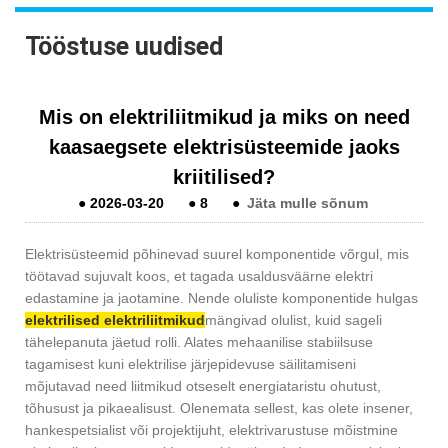
Tööstuse uudised
Mis on elektriliitmikud ja miks on need
kaasaegsete elektrisüsteemide jaoks
kriitilised?
●
2026-03-20
●
8
●
Jäta mulle sõnum
Elektrisüsteemid põhinevad suurel komponentide võrgul, mis
töötavad sujuvalt koos, et tagada usaldusväärne elektri
edastamine ja jaotamine. Nende oluliste komponentide hulgas
elektrilised elektriliitmikud
mängivad olulist, kuid sageli
tähelepanuta jäetud rolli. Alates mehaanilise stabiilsuse
tagamisest kuni elektrilise järjepidevuse säilitamiseni
mõjutavad need liitmikud otseselt energiataristu ohutust,
tõhusust ja pikaealisust. Olenemata sellest, kas olete insener,
hankespetsialist või projektijuht, elektrivarustuse mõistmine