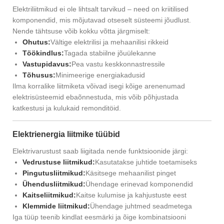
Elektriliitmikud ei ole lihtsalt tarvikud – need on kriitilised
komponendid, mis mõjutavad otseselt süsteemi jõudlust.
Nende tähtsuse võib kokku võtta järgmiselt:
Ohutus:
Vältige elektrilisi ja mehaanilisi rikkeid
Töökindlus:
Tagada stabiilne jõuülekanne
Vastupidavus:
Pea vastu keskkonnastressile
Tõhusus:
Minimeerige energiakadusid
Ilma korralike liitmiketa võivad isegi kõige arenenumad
elektrisüsteemid ebaõnnestuda, mis võib põhjustada
katkestusi ja kulukaid remonditöid.
Elektrienergia liitmike tüübid
Elektrivarustust saab liigitada nende funktsioonide järgi:
Vedrustuse liitmikud:
Kasutatakse juhtide toetamiseks
Pingutusliitmikud:
Käsitsege mehaanilist pinget
Ühendusliitmikud:
Ühendage erinevad komponendid
Kaitseliitmikud:
Kaitse kulumise ja kahjustuste eest
Klemmide liitmikud:
Ühendage juhtmed seadmetega
Iga tüüp teenib kindlat eesmärki ja õige kombinatsiooni