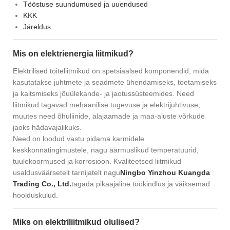
Tööstuse suundumused ja uuendused
KKK
Järeldus
Mis on elektrienergia liitmikud?
Elektrilised toiteliitmikud on spetsiaalsed komponendid, mida
kasutatakse juhtmete ja seadmete ühendamiseks, toetamiseks
ja kaitsmiseks jõuülekande- ja jaotussüsteemides. Need
liitmikud tagavad mehaanilise tugevuse ja elektrijuhtivuse,
muutes need õhuliinide, alajaamade ja maa-aluste võrkude
jaoks hädavajalikuks.
Need on loodud vastu pidama karmidele
keskkonnatingimustele, nagu äärmuslikud temperatuurid,
tuulekoormused ja korrosioon. Kvaliteetsed liitmikud
usaldusväärsetelt tarnijatelt nagu
Ningbo Yinzhou Kuangda
Trading Co., Ltd.
tagada pikaajaline töökindlus ja väiksemad
hoolduskulud.
Miks on elektriliitmikud olulised?