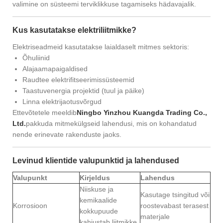
valimine on süsteemi terviklikkuse tagamiseks hädavajalik.
Kus kasutatakse elektriliitmikke?
Elektriseadmeid kasutatakse laialdaselt mitmes sektoris:
Õhuliinid
Alajaamapaigaldised
Raudtee elektrifitseerimissüsteemid
Taastuvenergia projektid (tuul ja päike)
Linna elektrijaotusvõrgud
Ettevõtetele meeldib
Ningbo Yinzhou Kuangda Trading Co.,
Ltd.
pakkuda mitmekülgseid lahendusi, mis on kohandatud
nende erinevate rakenduste jaoks.
Levinud klientide valupunktid ja lahendused
Valupunkt
Kirjeldus
Lahendus
Niiskuse ja
Kasutage tsingitud või
kemikaalide
Korrosioon
roostevabast terasest
kokkupuude
materjale
kahjustab liitmikke