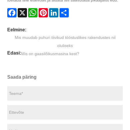
toetada teie ettevõtet ja aidata teil saavutada pikaajalist edu.
Facebook
X
WhatsApp
Pinterest
LinkedIn
Share
Eelmine:
Mis muudab puhuri tiivikud tööstuslikes rakendustes nii
oluliseks
Edasi:
Mis on gaasilõikusmasina kest?
Saada päring