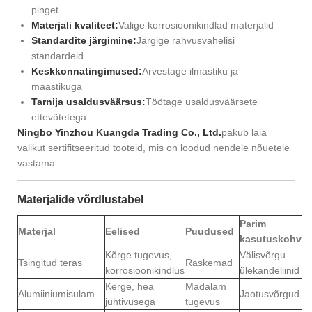
pinget
Materjali kvaliteet:
Valige korrosioonikindlad materjalid
Standardite järgimine:
Järgige rahvusvahelisi
standardeid
Keskkonnatingimused:
Arvestage ilmastiku ja
maastikuga
Tarnija usaldusväärsus:
Töötage usaldusväärsete
ettevõtetega
Ningbo Yinzhou Kuangda Trading Co., Ltd.
pakub laia
valikut sertifitseeritud tooteid, mis on loodud nendele nõuetele
vastama.
Materjalide võrdlustabel
Parim
Materjal
Eelised
Puudused
kasutuskohver
Kõrge tugevus,
Välisvõrgu
Tsingitud teras
Raskemad
korrosioonikindlus
ülekandeliinid
Kerge, hea
Madalam
Alumiiniumisulam
Jaotusvõrgud
juhtivusega
tugevus