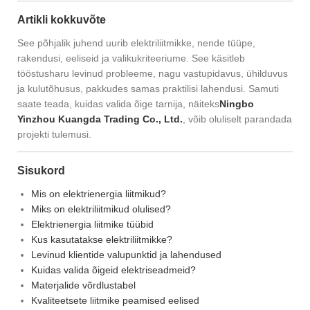
Artikli kokkuvõte
See põhjalik juhend uurib elektriliitmikke, nende tüüpe,
rakendusi, eeliseid ja valikukriteeriume. See käsitleb
tööstusharu levinud probleeme, nagu vastupidavus, ühilduvus
ja kulutõhusus, pakkudes samas praktilisi lahendusi. Samuti
saate teada, kuidas valida õige tarnija, näiteks
Ningbo
Yinzhou Kuangda Trading Co., Ltd.
, võib oluliselt parandada
projekti tulemusi.
Sisukord
Mis on elektrienergia liitmikud?
Miks on elektriliitmikud olulised?
Elektrienergia liitmike tüübid
Kus kasutatakse elektriliitmikke?
Levinud klientide valupunktid ja lahendused
Kuidas valida õigeid elektriseadmeid?
Materjalide võrdlustabel
Kvaliteetsete liitmike peamised eelised