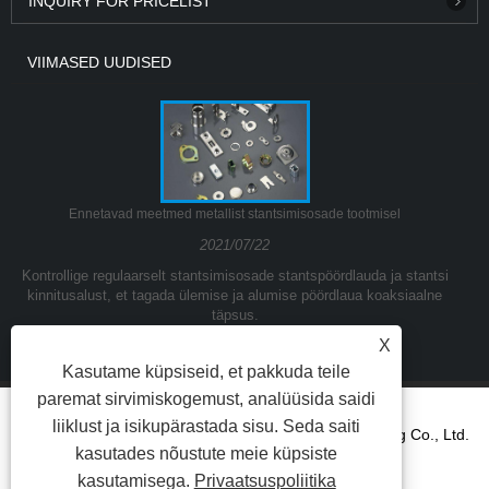
INQUIRY FOR PRICELIST
VIIMASED UUDISED
Ennetavad meetmed metallist stantsimisosade tootmisel
2021/07/22
Kontrollige regulaarselt stantsimisosade stantspöördlauda ja stantsi
kinnitusalust, et tagada ülemise ja alumise pöördlaua koaksiaalne
täpsus.
X
Kasutame küpsiseid, et pakkuda teile
paremat sirvimiskogemust, analüüsida saidi
liiklust ja isikupärastada sisu. Seda saiti
Autoriõigus © 2021Ningbo Yinzhou Kuangda Trading Co., Ltd.
kasutades nõustute meie küpsiste
Kõik õigused kaitstud.
kasutamisega.
Privaatsuspoliitika