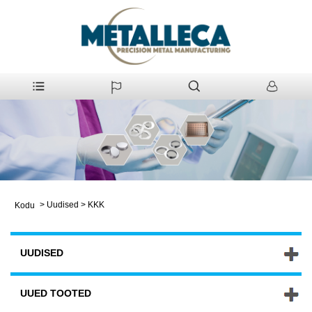
>
Uudised
>
KKK
Kodu
UUDISED
UUED TOOTED