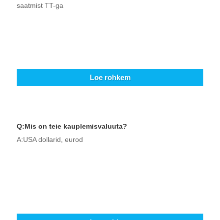
saatmist TT-ga
Loe rohkem
Q:Mis on teie kauplemisvaluuta?
A:USA dollarid, eurod