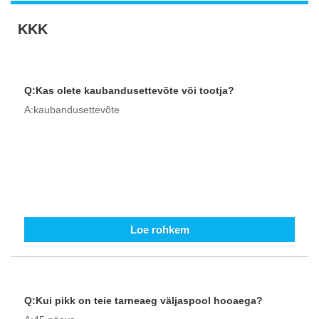
KKK
Q:Kas olete kaubandusettevõte või tootja?
A:kaubandusettevõte
Loe rohkem
Q:Kui pikk on teie tarneaeg väljaspool hooaega?