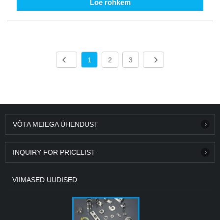
Loe rohkem
1
2
3
VÕTA MEIEGA ÜHENDUST
INQUIRY FOR PRICELIST
VIIMASED UUDISED