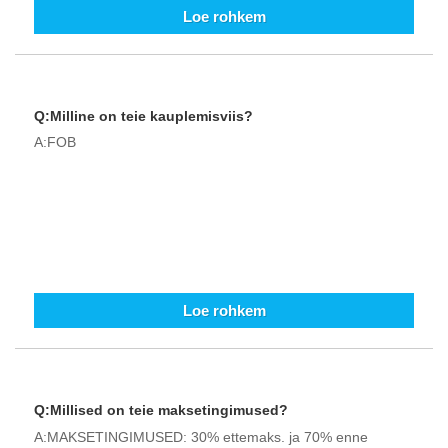
Loe rohkem
Q:Milline on teie kauplemisviis?
A:FOB
Loe rohkem
Q:Millised on teie maksetingimused?
A:MAKSETINGIMUSED: 30% ettemaks. ja 70% enne