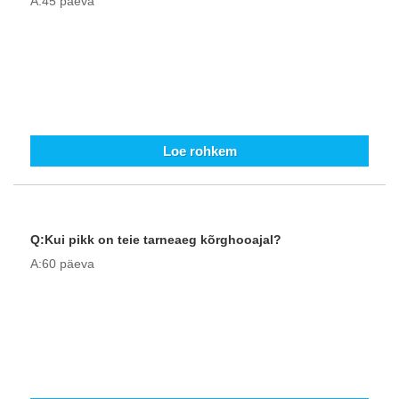
A:45 päeva
Loe rohkem
Q:Kui pikk on teie tarneaeg kõrghooajal?
A:60 päeva