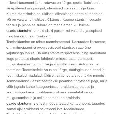
mikroni tasemeni ja korratavus on kõrge, spetsifikatsioonid on
järjepidevad ning augud, ülemused jne saab välja lüüa.
Külma stantsimise osi üldiselt lõikamisega enam ei töödelda
või on vaja ainult väikest lõikamist. Kuuma stantsimisosade
täpsus ja pinna seisukord on madalamad kui külmal
osade stantsimine
, kuid siiski parem kui valandid ja sepised
ning lõikekogus on väiksem.
Tembeldamine on tõhus tootmismeetod. Kasutades liitstantse,
eriti mitmejaamilisi progressiivseid stantse, saab ühe
vajutusega lõpule viia mitu stantsimisprotsessi ning saavutada
kogu protsess ribade lahtipakkimisest, tasandamisest,
mulgustamisest vormimise ja viimistlemiseni. Automaatne
tootmine. Tootmisefektiivsus on kõrge, töötingimused head ja
tootmiskulud madalad. Üldiselt saab toota sadu tükke minutis.
Tembeldamist klassifitseeritakse peamiselt protsessi järgi, mille
võib jagada kahte kategooriasse: eraldamisprotsess ja
vormimisprotsess. Eraldamisprotsessi nimetatakse ka
mulgustamiseks ja selle eesmärk on eraldada
osade stantsimine
lehest mööda teatud kontuurjoont, tagades
samal ajal eraldatud sektsiooni kvaliteedinõuded.