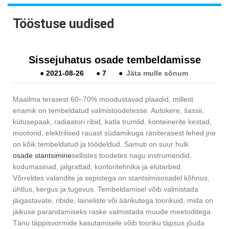
Tööstuse uudised
Sissejuhatus osade tembeldamisse
●
2021-08-26
●
7
●
Jäta mulle sõnum
Maailma terasest 60–70% moodustavad plaadid, millest
enamik on tembeldatud valmistoodetesse. Autokere, šassii,
kütusepaak, radiaatori ribid, katla trumlid, konteinerite kestad,
mootorid, elektrilised rauast südamikuga räniterasest lehed jne
on kõik tembeldatud ja töödeldud. Samuti on suur hulk
osade stantsimine
sellistes toodetes nagu instrumendid,
kodumasinad, jalgrattad, kontoritehnika ja elutarbed.
Võrreldes valandite ja sepistega on stantsimisosadel kõhnus,
ühtlus, kergus ja tugevus. Tembeldamisel võib valmistada
jäigastavate, ribide, laineliste või äärikutega toorikuid, mida on
jäikuse parandamiseks raske valmistada muude meetoditega.
Tänu täppisvormide kasutamisele võib tooriku täpsus jõuda