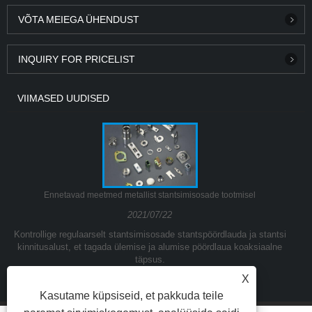
VÕTA MEIEGA ÜHENDUST
INQUIRY FOR PRICELIST
VIIMASED UUDISED
Ennetavad meetmed metallist stantsimisosade tootmisel
2021/07/22
Kontrollige regulaarselt stantsimisosade stantspöördlauda ja stantsi
kinnitusalust, et tagada ülemise ja alumise pöördlaua koaksiaalne
täpsus.
X
Kasutame küpsiseid, et pakkuda teile