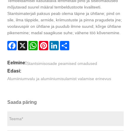
Tembeldamisel kasutatava lehtmetalli pind ja siseomadused
mõjutavad suurel määral tembeldustoote kvaliteeti.
Stantsimaterjali paksus peab olema täpne ja ühtlane; pind on
sile, ilma täppide, armide, kriimustuste ja pinna pragudeta jne;
voolavuspiir on ühtlane ja puudub ilmne suund; kõrge ühtlane
pikenemine; madal saagikuse suhe; vähene töö kõvenemine.
Facebook
X
WhatsApp
Pinterest
LinkedIn
Share
Eelmine:
Stantsimisosade peamised omadused
Edasi:
Alumiiniumvalu ja alumiiniumisulamist valamise erinevus
Saada päring