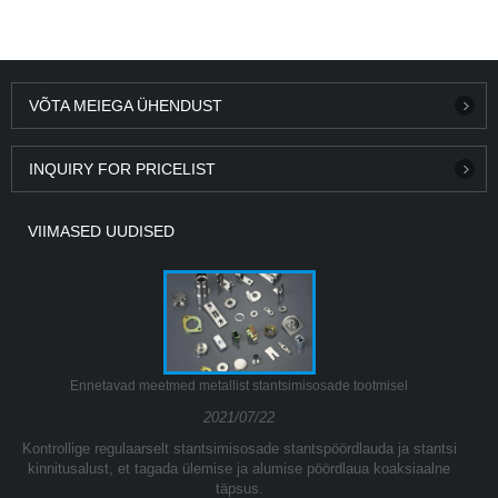
VÕTA MEIEGA ÜHENDUST
INQUIRY FOR PRICELIST
VIIMASED UUDISED
Ennetavad meetmed metallist stantsimisosade tootmisel
2021/07/22
Kontrollige regulaarselt stantsimisosade stantspöördlauda ja stantsi
kinnitusalust, et tagada ülemise ja alumise pöördlaua koaksiaalne
täpsus.