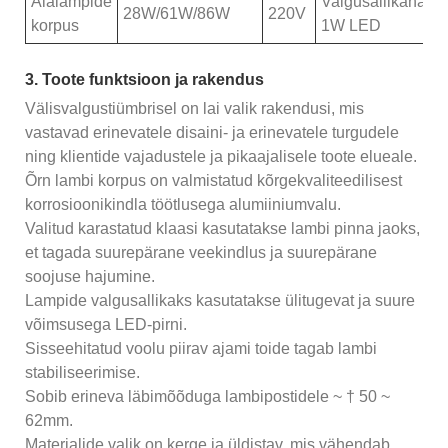
Aialampide
Valgusallikana
28W/61W/86W
220V
korpus
1W LED
3. Toote funktsioon ja rakendus
Välisvalgustiümbrisel on lai valik rakendusi, mis
vastavad erinevatele disaini- ja erinevatele turgudele
ning klientide vajadustele ja pikaajalisele toote elueale.
Õrn lambi korpus on valmistatud kõrgekvaliteedilisest
korrosioonikindla töötlusega alumiiniumvalu.
Valitud karastatud klaasi kasutatakse lambi pinna jaoks,
et tagada suurepärane veekindlus ja suurepärane
soojuse hajumine.
Lampide valgusallikaks kasutatakse ülitugevat ja suure
võimsusega LED-pirni.
Sisseehitatud voolu piirav ajami toide tagab lambi
stabiliseerimise.
Sobib erineva läbimõõduga lambipostidele ~ † 50 ~
62mm.
Materjalide valik on kerge ja üldistav, mis vähendab