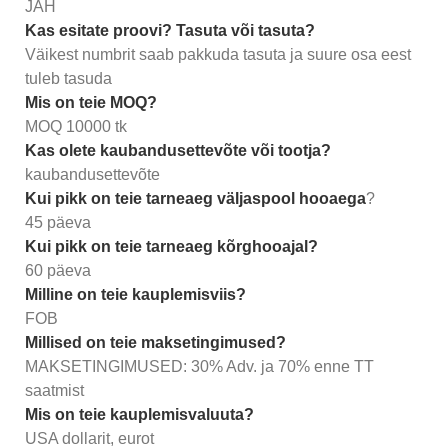
JAH
Kas esitate proovi? Tasuta või tasuta?
Väikest numbrit saab pakkuda tasuta ja suure osa eest
tuleb tasuda
Mis on teie MOQ?
MOQ 10000 tk
Kas olete kaubandusettevõte või tootja?
kaubandusettevõte
Kui pikk on teie tarneaeg väljaspool hooaega
?
45 päeva
Kui pikk on teie tarneaeg kõrghooajal?
60 päeva
Milline on teie kauplemisviis?
FOB
Millised on teie maksetingimused?
MAKSETINGIMUSED: 30% Adv. ja 70% enne TT
saatmist
Mis on teie kauplemisvaluuta?
USA dollarit, eurot