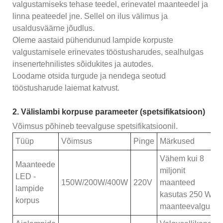
valgustamiseks tehase teedel, erinevatel maanteedel ja
linna peateedel jne. Sellel on ilus välimus ja
usaldusväärne jõudlus.
Oleme aastaid pühendunud lampide korpuste
valgustamisele erinevates tööstusharudes, sealhulgas
insenertehnilistes sõidukites ja autodes.
Loodame otsida turgude ja nendega seotud
tööstusharude laiemat katvust.
2. Välislambi korpuse parameeter (spetsifikatsioon)
Võimsus põhineb teevalguse spetsifikatsioonil.
Tüüp
Võimsus
Pinge
Märkused
Vähem kui 8
Maanteede
miljonit
LED -
150W/200W/400W
220V
maanteed
lampide
kasutas 250 W
korpus
maanteevalgustit