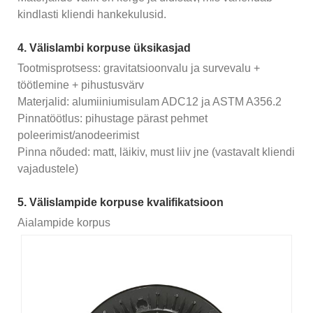
kindlasti kliendi hankekulusid.
4. Välislambi korpuse üksikasjad
Tootmisprotsess: gravitatsioonvalu ja survevalu +
töötlemine + pihustusvärv
Materjalid: alumiiniumisulam ADC12 ja ASTM A356.2
Pinnatöötlus: pihustage pärast pehmet
poleerimist/anodeerimist
Pinna nõuded: matt, läikiv, must liiv jne (vastavalt kliendi
vajadustele)
5. Välislampide korpuse kvalifikatsioon
Aialampide korpus