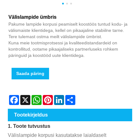
Välislampide ümbris
Pakume lampide korpusi peamiselt koostöös tuntud kodu- ja
välismaiste klientidega, kellel on pikaajaline stabiilne tarne.
Tere tulemast ostma meilt välislampide ümbrist.
Kuna meie tootmisprotsessi ja kvaliteedistandardeid on
kontrollitud, ootame pikaajaliseks partnerluseks rohkem
päringuid ja koostööd uute klientidega.
Saada päring
Facebook
X
WhatsApp
Pinterest
LinkedIn
Share
Tootekirjeldus
1. Toote tutvustus
Välislampide korpusi kasutatakse laialdaselt