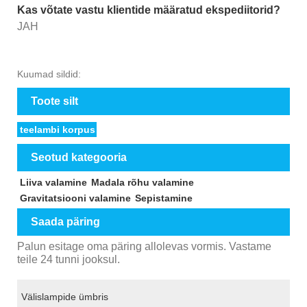
Kas võtate vastu klientide määratud ekspediitorid?
JAH
Kuumad sildid:
Toote silt
teelambi korpus
Seotud kategooria
Liiva valamine
Madala rõhu valamine
Gravitatsiooni valamine
Sepistamine
Saada päring
Palun esitage oma päring allolevas vormis. Vastame
teile 24 tunni jooksul.