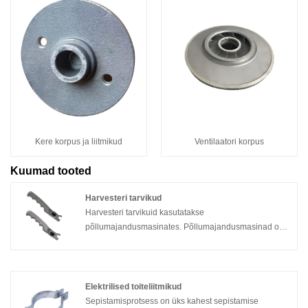
Kere korpus ja liitmikud
Ventilaatori korpus
Kuumad tooted
Harvesteri tarvikud
Harvesteri tarvikuid kasutatakse
põllumajandusmasinates. Põllumajandusmasinad on
kiiresti laialt levinud ja parandavad ilmselgelt
põllumajandustootmise efektiivsust. Põllumajanduse
mehhaniseerimise kiire areng on kaasaegse
põllumajanduse üks olulisi omadusi. Eelkõige on
Elektrilised toiteliitmikud
kaasaegne intelligentne tootmine kiirendanud
Sepistamisprotsess on üks kahest sepistamise