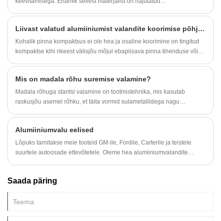
keevitamisega. Enamik sellest materjalist on hajutatud
Alates lihtsatest sulgudest kuni keerukate komplektideni mängib osade
alumiiniumivalude pinnale ja osa on hajutatud ümber nurkade, kus
tembeldamine erinevate toodete tootmisel üliolulist rolli.
puudub ventilatsioon.
Liivast valatud alumiiniumist valandite koorimise põhjuste analüüs
Kohalik pinna kompaktsus ei ole hea ja osaline koorimine on tingitud
kompaktse kihi rikeest välisjõu mõjul ebapiisava pinna tihenduse või
kohaliku survevalu halva ühendamise tõttu.
Mis on madala rõhu suremise valamine?
Madala rõhuga stantsi valamine on tootmistehnika, mis kasutab
raskusjõu asemel rõhku, et täita vormid sulametallidega nagu
alumiinium ja magneesium.
Alumiiniumvalu eelised
Lõpuks tarnitakse meie tooteid GM-ile, Fordile, Carterile ja teistele
suurtele autoosade ettevõtetele. Oleme hea alumiiniumvalandite
tarnija.
Saada päring