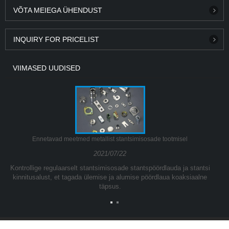
VÕTA MEIEGA ÜHENDUST
INQUIRY FOR PRICELIST
VIIMASED UUDISED
Ennetavad meetmed metallist stantsimisosade tootmisel
2021/07/22
Kontrollige regulaarselt stantsimisosade stantspöördlauda ja stantsi
kinnitusalust, et tagada ülemise ja alumise pöördlaua koaksiaalne
täpsus.