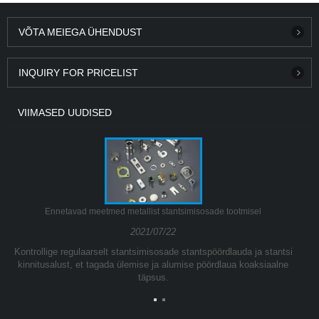
VÕTA MEIEGA ÜHENDUST
INQUIRY FOR PRICELIST
VIIMASED UUDISED
Ennetavad meetmed metallist stantsimisosade tootmisel
2021/07/22
Kontrollige regulaarselt stantsimisosade stantspöördlauda ja stantsi
kinnitusalust, et tagada ülemise ja alumise pöördlaua koaksiaalne
täpsus.