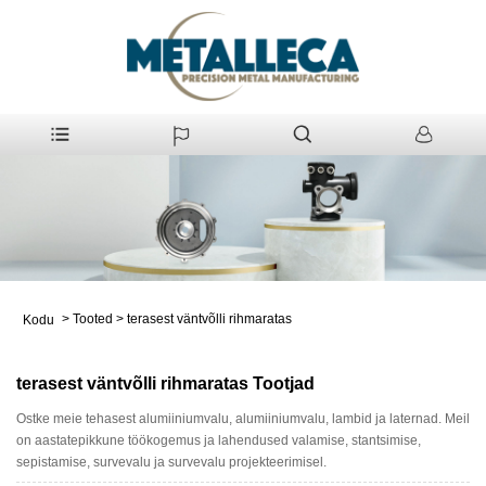
>
Tooted
>
terasest väntvõlli rihmaratas
Kodu
terasest väntvõlli rihmaratas Tootjad
Ostke meie tehasest alumiiniumvalu, alumiiniumvalu, lambid ja laternad. Meil
on aastatepikkune töökogemus ja lahendused valamise, stantsimise,
sepistamise, survevalu ja survevalu projekteerimisel.