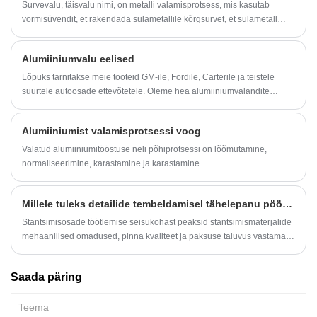
Survevalu, täisvalu nimi, on metalli valamisprotsess, mis kasutab
Hallituse kujundamise võime
vormisüvendit, et rakendada sulametallile kõrgsurvet, et sulametall
Struktuuri edasiarendusvõime
tahkuda, moodustades valamise.
Üldine tihendustehnoloogia
Alumiiniumvalu eelised
Lõpuks tarnitakse meie tooteid GM-ile, Fordile, Carterile ja teistele
suurtele autoosade ettevõtetele. Oleme hea alumiiniumvalandite
tarnija.
Alumiiniumist valamisprotsessi voog
Valatud alumiiniumitööstuse neli põhiprotsessi on lõõmutamine,
normaliseerimine, karastamine ja karastamine.
Millele tuleks detailide tembeldamisel tähelepanu pöörata?
Stantsimisosade töötlemise seisukohast peaksid stantsimismaterjalide
mehaanilised omadused, pinna kvaliteet ja paksuse taluvus vastama
järgmistele põhinõuetele
Saada päring