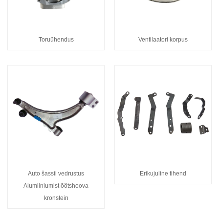
Toruühendus
Ventilaatori korpus
Auto šassii vedrustus
Erikujuline tihend
Alumiiniumist õõtshoova
kronstein