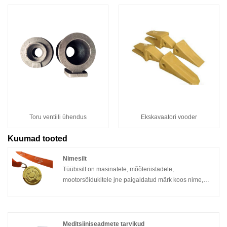
Toru ventiili ühendus
Ekskavaatori vooder
Kuumad tooted
Nimesilt
Tüübisilt on masinatele, mõõteriistadele,
mootorsõidukitele jne paigaldatud märk koos nime,
mudeli, spetsifikatsiooni, valmistamiskuupäeva,
tootjaga jne. See annab tootja kaubamärgi
identifitseerimise, kaubamärgi eristamise ja toote
parameetri sildi, kui toode on turule lastud ja fikseeritud
Meditsiiniseadmete tarvikud