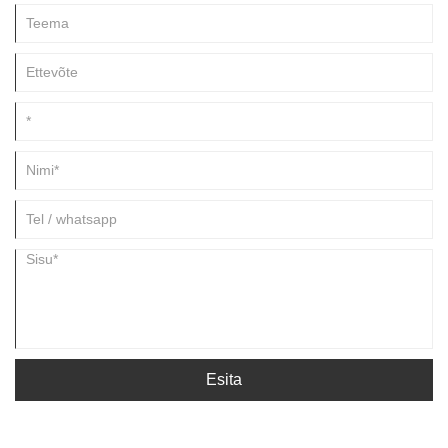
ebastabiilsus ja hooldusraskused, sageli mõistmata, et algpõhjus
peitub masina korpuse disainis ja materjali kvaliteedis.
Esita