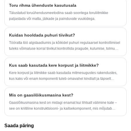
torustikes, masinates, veetöötlusseadmetes või rõhureguleeritavates
Toru rihma ühenduste kasutusala
seadmetes, vastutavad need komponendid konstruktsiooni
terviklikkuse ja täpse ühenduse eest. Kvaliteetne kere korpus ja
Täiustatud toruühendusmeetodina saab soontega toruliitmikke
liitmikud kaitsevad sisemisi mehhanisme, parandavad
paljastada või matta, jäikade ja painduvate vuukidega.
korrosioonikindlust ja pikendavad kogu süsteemi kasutusiga.
Tööstuslike ostjate, inseneride ja projektiotsuste langetajate jaoks on
Kuidas hooldada puhuri tiivikut?
õige korpuse ja liitmike valik otseselt seotud tegevuse tõhususe ja
hoolduskuludega. Sellised ettevõtted nagu Ningbo Yinzhou Kuangda
Tööratta töö algstaadiumis ja kõikidel puhuri regulaarsel kontrollimisel
Trading Co., Ltd. pakuvad kohandatud lahendusi, mis on loodud
tuleks võimaluse korral tiivikut kontrollida pragude, kulumise, tolmu
vastama erinevatele tööstusstandarditele.
kogunemise ja muude defektide suhtes.
Kus saab kasutada kere korpust ja liitmikke?
Kere korpust ja liitmikke saab kasutada mitmesugustes rakendustes,
kus kaks või enam komponenti tuleb omavahel kindlalt ja täpselt
ühendada. Siin on mõned näited.
Mis on gaasilõikusmasina kest?
Gaaslõikusmasina kest on midagi enamat kui lihtsalt välimine kate –
see on kriitiline konstruktsiooni- ja kaitsekomponent, mis mõjutab
otseselt lõikamise täpsust, masina vastupidavust, operaatori ohutust ja
üldist tootmise efektiivsust. Paljud tööstuskasutajad seisavad silmitsi
Saada päring
korduvate probleemidega, nagu deformatsioon, kuumakahjustused,