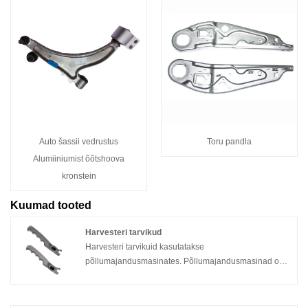
Auto šassii vedrustus
Toru pandla
Alumiiniumist õõtshoova
kronstein
Kuumad tooted
Harvesteri tarvikud
Harvesteri tarvikuid kasutatakse
põllumajandusmasinates. Põllumajandusmasinad on
kiiresti laialt levinud ja parandavad ilmselgelt
põllumajandustootmise efektiivsust. Põllumajanduse
mehhaniseerimise kiire areng on kaasaegse