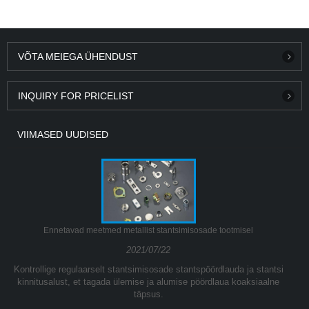
VÕTA MEIEGA ÜHENDUST
INQUIRY FOR PRICELIST
VIIMASED UUDISED
Ennetavad meetmed metallist stantsimisosade tootmisel
2021/07/22
Kontrollige regulaarselt stantsimisosade stantspöördlauda ja stantsi
kinnitusalust, et tagada ülemise ja alumise pöördlaua koaksiaalne
täpsus.