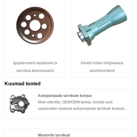
Igapäevased vajadused ja
Käsitsi hoitav löögivasara
vannitoa aksessuaarid
alumiiniumkest
Kuumad tooted
Autopumpade tarvikute korpus
Meie ettevõte, OEM/ODM tarnija, toodab auto
vajadustele vastavat autopumpade tarvikute korpust.
Sellist korpust palutakse näidata välimuse, jõudluse,
kokkupaneku ja muude aspektide osas kõrgeid
spetsifikatsioone. Seal on range tootmisprotsess
tühjast kuni töötlemisprotsessini. Valamisprotsessis
Mootorite tarvikud