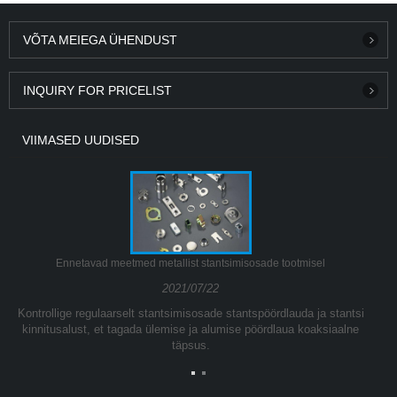
VÕTA MEIEGA ÜHENDUST
INQUIRY FOR PRICELIST
VIIMASED UUDISED
Ennetavad meetmed metallist stantsimisosade tootmisel
2021/07/22
Kontrollige regulaarselt stantsimisosade stantspöördlauda ja stantsi
kinnitusalust, et tagada ülemise ja alumise pöördlaua koaksiaalne
täpsus.